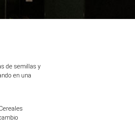
s de semillas y
uando en una
 Cereales
rcambio